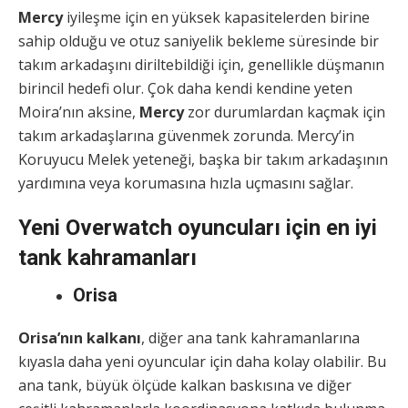
Mercy
iyileşme için en yüksek kapasitelerden birine
sahip olduğu ve otuz saniyelik bekleme süresinde bir
takım arkadaşını diriltebildiği için, genellikle düşmanın
birincil hedefi olur. Çok daha kendi kendine yeten
Moira’nın aksine,
Mercy
zor durumlardan kaçmak için
takım arkadaşlarına güvenmek zorunda. Mercy’in
Koruyucu Melek yeteneği, başka bir takım arkadaşının
yardımına veya korumasına hızla uçmasını sağlar.
Yeni Overwatch oyuncuları için en iyi
tank kahramanları
Orisa
Orisa’nın kalkanı
, diğer ana tank kahramanlarına
kıyasla daha yeni oyuncular için daha kolay olabilir. Bu
ana tank, büyük ölçüde kalkan baskısına ve diğer