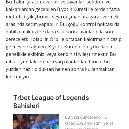
Bu Talon şifacı, duvarları ve tavanları sektiren ve
kalkanlardan geçebilen Biyotik Küresi ile birden fazla
müttefiki iyileştirmek veya düşmanlara zarar vermek
arasında seçim yapabilir. Bu, çoğu Kontrol noktası da
dahil olmak üzere daha sıkı harita alanlarında son
derece etkili olabilir. Orb ile ortadan kaldırmanın cazip
gelmesine rağmen, Biyotik Kürenin en iyi kullanımı
genellikle ekibinizi veya kendinizi iyileştirmektir. Bu
nihai oyundaki en hızlı şarj olanlardan biridir, bu
yüzden hazır olduktan hemen sonra kullanmaktan
korkmayın.