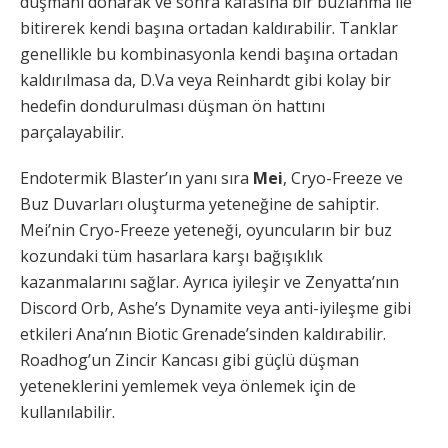
düşmanı donarak ve sonra kafasına bir buzlanma ile
bitirerek kendi başına ortadan kaldırabilir. Tanklar
genellikle bu kombinasyonla kendi başına ortadan
kaldırılmasa da, D.Va veya Reinhardt gibi kolay bir
hedefin dondurulması düşman ön hattını
parçalayabilir.
Endotermik Blaster’ın yanı sıra
Mei
, Cryo-Freeze ve
Buz Duvarları oluşturma yeteneğine de sahiptir.
Mei’nin Cryo-Freeze yeteneği, oyuncuların bir buz
kozundaki tüm hasarlara karşı bağışıklık
kazanmalarını sağlar. Ayrıca iyileşir ve Zenyatta’nın
Discord Orb, Ashe’s Dynamite veya anti-iyileşme gibi
etkileri Ana’nın Biotic Grenade’sinden kaldırabilir.
Roadhog’un Zincir Kancası gibi güçlü düşman
yeteneklerini yemlemek veya önlemek için de
kullanılabilir.