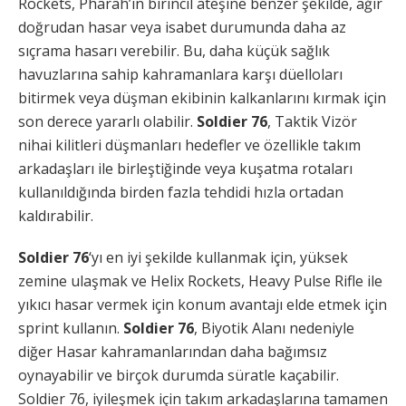
Rockets, Pharah’ın birincil ateşine benzer şekilde, ağır
doğrudan hasar veya isabet durumunda daha az
sıçrama hasarı verebilir. Bu, daha küçük sağlık
havuzlarına sahip kahramanlara karşı düelloları
bitirmek veya düşman ekibinin kalkanlarını kırmak için
son derece yararlı olabilir.
Soldier 76
, Taktik Vizör
nihai kilitleri düşmanları hedefler ve özellikle takım
arkadaşları ile birleştiğinde veya kuşatma rotaları
kullanıldığında birden fazla tehdidi hızla ortadan
kaldırabilir.
Soldier 76
‘yı en iyi şekilde kullanmak için, yüksek
zemine ulaşmak ve Helix Rockets, Heavy Pulse Rifle ile
yıkıcı hasar vermek için konum avantajı elde etmek için
sprint kullanın.
Soldier 76
, Biyotik Alanı nedeniyle
diğer Hasar kahramanlarından daha bağımsız
oynayabilir ve birçok durumda süratle kaçabilir.
Soldier 76, iyileşmek için takım arkadaşlarına tamamen