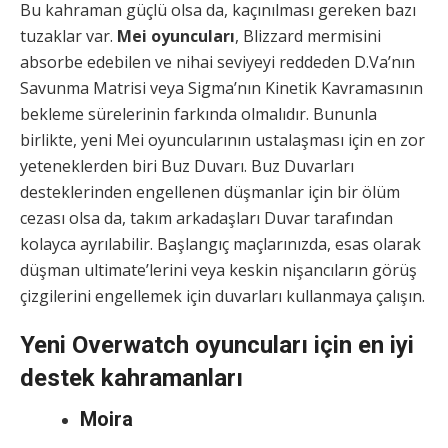
Bu kahraman güçlü olsa da, kaçınılması gereken bazı
tuzaklar var.
Mei oyuncuları
, Blizzard mermisini
absorbe edebilen ve nihai seviyeyi reddeden D.Va’nın
Savunma Matrisi veya Sigma’nın Kinetik Kavramasının
bekleme sürelerinin farkında olmalıdır. Bununla
birlikte, yeni Mei oyuncularının ustalaşması için en zor
yeteneklerden biri Buz Duvarı. Buz Duvarları
desteklerinden engellenen düşmanlar için bir ölüm
cezası olsa da, takım arkadaşları Duvar tarafından
kolayca ayrılabilir. Başlangıç ​​maçlarınızda, esas olarak
düşman ultimate’lerini veya keskin nişancıların görüş
çizgilerini engellemek için duvarları kullanmaya çalışın.
Yeni Overwatch oyuncuları için en iyi
destek kahramanları
Moira