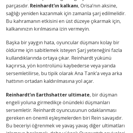
parçasıdır.
Reinhardt’ın kalkanı
, Orisa’nın aksine,
sağlığı yeniden kazanmak için zamanla şarj edilmelidir.
Bu kahramanın etkisini en üst düzeye çıkarmak için,
kalkanınızın kırılmasına izin vermeyin.
Başka bir yaygın hata, oyuncular düşmanı kolay bir
öldürme için sabitlemek isteyen Şarj yeteneğini fazla
kullandıklarında ortaya çıkar. Reinhardt yükünü
kaçırırsa, yön kontrolünü kaybederse veya yarıda
sersemletilirse, bu tipik olarak Ana Tank’a veya arka
hattının ortadan kaldırılmasına yol açar.
Reinhardt’ın Earthshatter ultimate
, bir düşman
engeli yoluna girmedikçe önündeki düşmanları
sersemletir. Reinhardt oyuncusunun odaklanması
gereken en önemli eşleşmelerden biri Rein savaşıdır.
Bu beceriyi öğrenmek ve yavaş yavaş diğer ultimatları