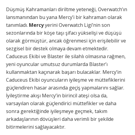
Düşmüş Kahramanları diriltme yeteneği, Overwatch’ın
lansmanından bu yana Mercy’i bir kahraman olarak
tanımladı.
Mercy
yerini Overwatch Ligi’nin son
sezonlarında bir köşe taşı şifacı yükselişi ve düşüşü
olarak görmüştür, ancak öğrenmesi için erişilebilir ve
sezgisel bir destek olmaya devam etmektedir.
Caduceus Ekibi ve Blaster ile silahlı olmasına rağmen,
yeni oyuncular umutsuz durumlarda Blaster’ı
kullanmaktan kaçınarak başarı bulacaklar. Mercy’in
Caduceus Ekibi oyuncuların iyileşme ve müttefiklerini
güçlendiren hasar arasında geçiş yapmalarını sağlar.
İyileştirme akışı Mercy’in birincil ateşi olsa da,
varsayılan olarak güçlendirici müttefikler ve daha
sonra gerektiğinde iyileşmeye geçmek, takım
arkadaşlarının dövüşleri daha verimli bir şekilde
bitirmelerini sağlayacaktır.