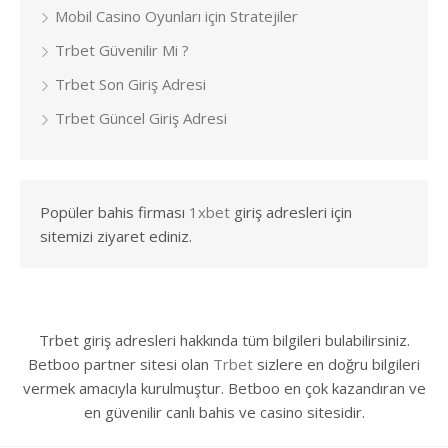
Mobil Casino Oyunları için Stratejiler
Trbet Güvenilir Mi ?
Trbet Son Giriş Adresi
Trbet Güncel Giriş Adresi
Popüler bahis firması
1xbet
giriş adresleri için
sitemizi ziyaret ediniz.
Trbet giriş adresleri hakkında tüm bilgileri bulabilirsiniz.
Betboo partner sitesi olan
Trbet
sizlere en doğru bilgileri
vermek amacıyla kurulmuştur. Betboo en çok kazandıran ve
en güvenilir canlı bahis ve casino sitesidir.