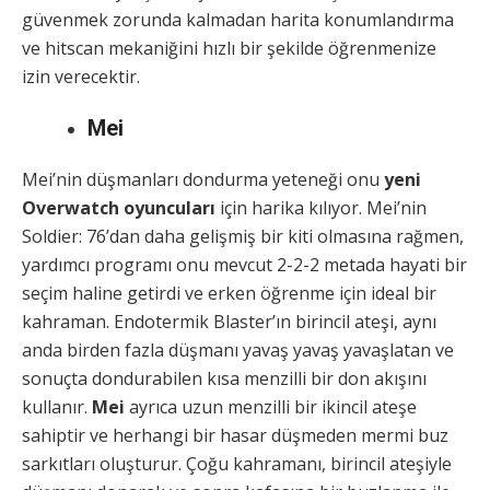
güvenmek zorunda kalmadan harita konumlandırma
ve hitscan mekaniğini hızlı bir şekilde öğrenmenize
izin verecektir.
Mei
Mei’nin düşmanları dondurma yeteneği onu
yeni
Overwatch oyuncuları
için harika kılıyor. Mei’nin
Soldier: 76’dan daha gelişmiş bir kiti olmasına rağmen,
yardımcı programı onu mevcut 2-2-2 metada hayati bir
seçim haline getirdi ve erken öğrenme için ideal bir
kahraman. Endotermik Blaster’ın birincil ateşi, aynı
anda birden fazla düşmanı yavaş yavaş yavaşlatan ve
sonuçta dondurabilen kısa menzilli bir don akışını
kullanır.
Mei
ayrıca uzun menzilli bir ikincil ateşe
sahiptir ve herhangi bir hasar düşmeden mermi buz
sarkıtları oluşturur. Çoğu kahramanı, birincil ateşiyle