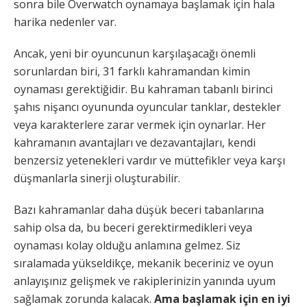
sonra bile Overwatch oynamaya başlamak için hala
harika nedenler var.
Ancak, yeni bir oyuncunun karşılaşacağı önemli
sorunlardan biri, 31 farklı kahramandan kimin
oynaması gerektiğidir. Bu kahraman tabanlı birinci
şahıs nişancı oyununda oyuncular tanklar, destekler
veya karakterlere zarar vermek için oynarlar. Her
kahramanın avantajları ve dezavantajları, kendi
benzersiz yetenekleri vardır ve müttefikler veya karşı
düşmanlarla sinerji oluşturabilir.
Bazı kahramanlar daha düşük beceri tabanlarına
sahip olsa da, bu beceri gerektirmedikleri veya
oynaması kolay olduğu anlamına gelmez. Siz
sıralamada yükseldikçe, mekanik beceriniz ve oyun
anlayışınız gelişmek ve rakiplerinizin yanında uyum
sağlamak zorunda kalacak.
Ama başlamak için en iyi