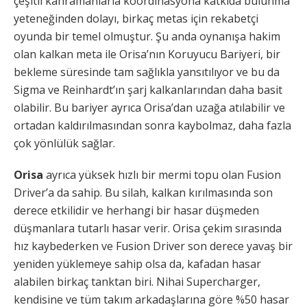
çeşitli kahramanlarla koordinasyona katkıda bulunma
yeteneğinden dolayı, birkaç metas için rekabetçi
oyunda bir temel olmuştur. Şu anda oynanışa hakim
olan kalkan meta ile Orisa’nın Koruyucu Bariyeri, bir
bekleme süresinde tam sağlıkla yansıtılıyor ve bu da
Sigma ve Reinhardt’ın şarj kalkanlarından daha basit
olabilir. Bu bariyer ayrıca Orisa’dan uzağa atılabilir ve
ortadan kaldırılmasından sonra kaybolmaz, daha fazla
çok yönlülük sağlar.
Orisa
ayrıca yüksek hızlı bir mermi topu olan Fusion
Driver’a da sahip. Bu silah, kalkan kırılmasında son
derece etkilidir ve herhangi bir hasar düşmeden
düşmanlara tutarlı hasar verir. Orisa çekim sırasında
hız kaybederken ve Fusion Driver son derece yavaş bir
yeniden yüklemeye sahip olsa da, kafadan hasar
alabilen birkaç tanktan biri. Nihai Supercharger,
kendisine ve tüm takım arkadaşlarına göre %50 hasar