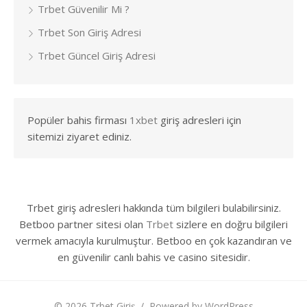
Trbet Güvenilir Mi ?
Trbet Son Giriş Adresi
Trbet Güncel Giriş Adresi
Popüler bahis firması
1xbet
giriş adresleri için
sitemizi ziyaret ediniz.
Trbet giriş adresleri hakkında tüm bilgileri bulabilirsiniz.
Betboo partner sitesi olan
Trbet
sizlere en doğru bilgileri
vermek amacıyla kurulmuştur. Betboo en çok kazandıran ve
en güvenilir canlı bahis ve casino sitesidir.
© 2026 Trbet Giriş
/
Powered by WordPress