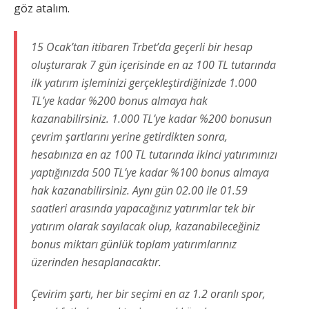
göz atalım.
15 Ocak’tan itibaren Trbet’da geçerli bir hesap
oluşturarak 7 gün içerisinde en az 100 TL tutarında
ilk yatırım işleminizi gerçekleştirdiğinizde 1.000
TL’ye kadar %200 bonus almaya hak
kazanabilirsiniz. 1.000 TL’ye kadar %200 bonusun
çevrim şartlarını yerine getirdikten sonra,
hesabınıza en az 100 TL tutarında ikinci yatırımınızı
yaptığınızda 500 TL’ye kadar %100 bonus almaya
hak kazanabilirsiniz. Aynı gün 02.00 ile 01.59
saatleri arasında yapacağınız yatırımlar tek bir
yatırım olarak sayılacak olup, kazanabileceğiniz
bonus miktarı günlük toplam yatırımlarınız
üzerinden hesaplanacaktır.
Çevirim şartı, her bir seçimi en az 1.2 oranlı spor,