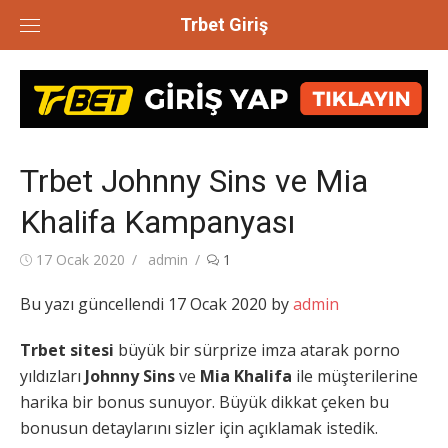
Skip
Trbet Giriş
to
content
Trbet Johnny Sins ve Mia
Khalifa Kampanyası
Posted
Author
17 Ocak 2020
admin
1
on
Bu yazı güncellendi 17 Ocak 2020 by
admin
Trbet sitesi
büyük bir sürprize imza atarak porno
yıldızları
Johnny Sins
ve
Mia Khalifa
ile müşterilerine
harika bir bonus sunuyor. Büyük dikkat çeken bu
bonusun detaylarını sizler için açıklamak istedik.