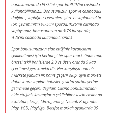
bonusunuzun da %75’ini sporda, %25’ini casinoda
kullanabilirsiniz.). Bonusunuzun spor ve casinodaki
dağılımı, yaptığınız çevrimlere göre hesaplanacaktır.
(ör. Çevriminizin %75’ini sporda, %25’ini casinoda
yaptıysanız, bonusunuzun da %75’ini sporda,
%25’ini casinoda kullanabilirsiniz.)
Spor bonusunuzdan elde ettiğiniz kazançların
çekilebilmesi için herhangi bir spor marketinde maç
öncesi tekli bahislerde 2.0 ve üzeri oranda 5 katı
çevrilmesi gerekmektedir. Her karşılaşmada bir
markete yapılan ilk bahis geçerli olup, aynı markete
daha sonra yapılan bahisler çevirim şartını yerine
getirmede geçerli değildir. Casino bonusunuzdan
elde ettiğiniz kazançların çekilebilmesi için casinoda
Evolution, Ezugi, Microgaming, Netent, Pragmatic
Play, YGD, PlayNgo, Betsfot markalı oyunlarda 35