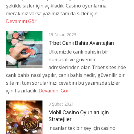
şekilde sizler için açıkladık. Casino oyunlarına
merakınız varsa yazımız tam da sizler için.
Devamını Gör
Posted
19 Nisan 2023
on
Trbet Canlı Bahis Avantajları
Ülkemizde canlı bahisin bir
numaralı ve güvenilir
adreslerinden olan Trbet sitesinde
canlı bahis nasıl yapılır, canlı bahis nedir, güvenilir bir
site mi tüm sorularınızı cevabını bu yazımızda sizler
için hazırladık.
Devamını Gör
Posted
8 Şubat 2021
on
Mobil Casino Oyunları için
Stratejiler
İnsanlar tek bir şey için casino