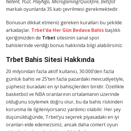
Netent, YGD, PlayNgo, Microgaming/Quickfire, Betsfot
markalı oyunlarda 35 katı çevrilmesi gerekmektedir.
Bonusun dikkat etmeniz gereken kuralları bu şekilde
arkadaşlar.
Trbet’da Her Gün Bedava Bahis
başlıklı
içeriğimizden de
Trbet
sitesinin sanal spor
bahislerinde verdiği bonus hakkında bilgi alabilirsiniz.
Trbet Bahis Sitesi Hakkında
20 milyondan fazla aktif kullanıcı, 30.000’den fazla
günlük bahis ve 25’ten fazla pazardaki mevcudiyetiyle,
şüphesiz buradaki en iyi bahisçilerden biridir. Özellikle
basketbol ve NBA oranlarının ortalamanın üzerinde
olduğunu söylemek doğru olur, bu da bahis riskinden
korunma ile ilgileniyorsanız yardımcı olabilir. Her şey
düşünüldüğünde, Trbet’yu seçerek piyasadaki en iyi
oranları elde edemezsiniz, ancak daha cömert oyun