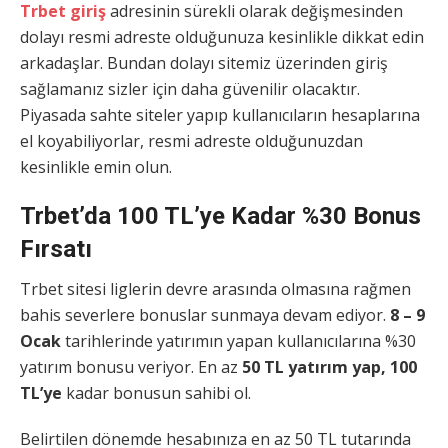
Trbet giriş
adresinin sürekli olarak değişmesinden
dolayı resmi adreste olduğunuza kesinlikle dikkat edin
arkadaşlar. Bundan dolayı sitemiz üzerinden giriş
sağlamanız sizler için daha güvenilir olacaktır.
Piyasada sahte siteler yapıp kullanıcıların hesaplarına
el koyabiliyorlar, resmi adreste olduğunuzdan
kesinlikle emin olun.
Trbet’da 100 TL’ye Kadar %30 Bonus
Fırsatı
Trbet sitesi liglerin devre arasında olmasına rağmen
bahis severlere bonuslar sunmaya devam ediyor.
8 – 9
Ocak
tarihlerinde yatırımın yapan kullanıcılarına %30
yatırım bonusu veriyor. En az
50 TL yatırım yap, 100
TL’ye
kadar bonusun sahibi ol.
Belirtilen dönemde hesabınıza en az 50 TL tutarında