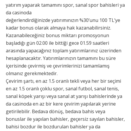
yatırım yaparak tamamını spor, sanal spor bahisleri ya
da casinoda
değerlendirdiğinizde yatırımınızın %30’unu 100 TL’ye
kadar bonus olarak almaya hak kazanabilirsiniz.
Kazanabileceğiniz bonus miktarı promosyonun
başladığı gün 02.00 ile bittiği gece 01.59 saatleri
arasında yapacağınız toplam yatırımlarınız üzerinden
hesaplanacaktır. Yatırımlarınızın tamamını bu süre
içerisinde çevirmiş ve çevrimlerinizi tamamlamış
olmanız gerekmektedir.
Çevirim şartı, en az 1.5 oranlı tekli veya her bir seçimi
en az 1.5 oranlı çoklu spor, sanal futbol, sanal tenis,
sanal köpek yarışı veya sanal at yarışı bahislerinde ya
da casinoda en az bir kere çevirim yapılarak yerine
getirilebilir. Bedava dönüş, bedava bahis veya
bonuslar ile yapılan bahisler, geçersiz sayılan bahisler,
bahisi bozdur ile bozdurulan bahisler ya da