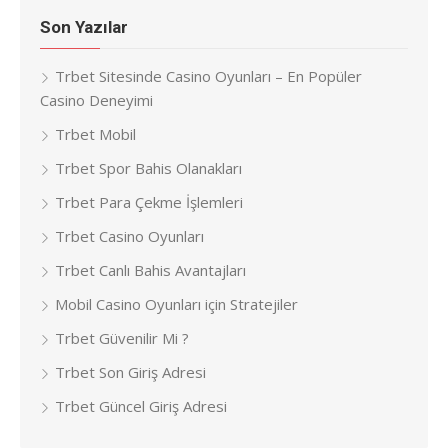
Son Yazılar
Trbet Sitesinde Casino Oyunları – En Popüler
Casino Deneyimi
Trbet Mobil
Trbet Spor Bahis Olanakları
Trbet Para Çekme İşlemleri
Trbet Casino Oyunları
Trbet Canlı Bahis Avantajları
Mobil Casino Oyunları için Stratejiler
Trbet Güvenilir Mi ?
Trbet Son Giriş Adresi
Trbet Güncel Giriş Adresi