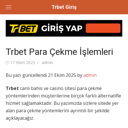
Skip
Trbet Giriş
to
content
Trbet Para Çekme İşlemleri
Posted
Author
17 Ekim 2023
admin
on
Bu yazı güncellendi 21 Ekim 2025 by
admin
Trbet
canlı bahis ve casino sitesi para çekme
yöntemlerinden müşterilerine birçok farklı alternatifle
hizmet sağlamaktadır. Bu yazımızda sizlere sitede yer
alan para çekme yöntemlerini ayrıntılı bir şekilde
açıklayacağız.