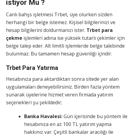
istiyor Mu ?
Canlı bahşs işletmesi Trbet, üye olurken sizden
herhangi bir belge istemez. Kişisel bilgilerinizi ve
hesap bilgilerini doldurmanızı ister.
Trbet para
çekme
işlemleri adına ise yüksek tutarlı çekimler için
belge talep eder. Alt limitli işlemlerde belge talebinde
bulunmaz. Bu tamamen hesap güvenliği içindir.
Trbet Para Yatırma
Hesabınıza para aktardıktan sonra sitede yer alan
uygulamaları deneyebilirsiniz. Birden fazla yöntem
sunarak üyelerine hizmet veren firmada yatırım
seçenekleri şu şekildedir;
Banka Havalesi:
Gün içerisinde bu yöntem ile
hesabınıza en az 100 TL yatırım yapma
hakkınız var. Çeşitli bankalar aracılığı ile