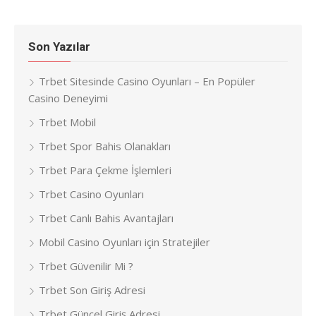
Son Yazılar
Trbet Sitesinde Casino Oyunları – En Popüler
Casino Deneyimi
Trbet Mobil
Trbet Spor Bahis Olanakları
Trbet Para Çekme İşlemleri
Trbet Casino Oyunları
Trbet Canlı Bahis Avantajları
Mobil Casino Oyunları için Stratejiler
Trbet Güvenilir Mi ?
Trbet Son Giriş Adresi
Trbet Güncel Giriş Adresi