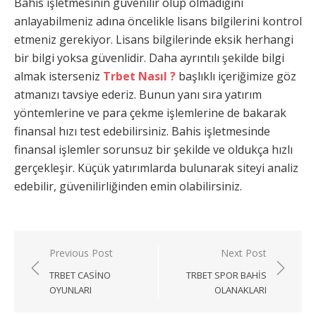
Bahis işletmesinin güvenilir olup olmadığını
anlayabilmeniz adına öncelikle lisans bilgilerini kontrol
etmeniz gerekiyor. Lisans bilgilerinde eksik herhangi
bir bilgi yoksa güvenlidir. Daha ayrıntılı şekilde bilgi
almak isterseniz
Trbet Nasıl ?
başlıklı içeriğimize göz
atmanızı tavsiye ederiz. Bunun yanı sıra yatırım
yöntemlerine ve para çekme işlemlerine de bakarak
finansal hızı test edebilirsiniz. Bahis işletmesinde
finansal işlemler sorunsuz bir şekilde ve oldukça hızlı
gerçekleşir. Küçük yatırımlarda bulunarak siteyi analiz
edebilir, güvenilirliğinden emin olabilirsiniz.
Yazı
Previous Post
Next Post
gezinmesi
TRBET CASINO
TRBET SPOR BAHIS
OYUNLARI
OLANAKLARI