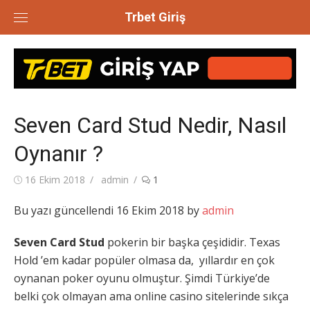
Skip
Trbet Giriş
to
content
Seven Card Stud Nedir, Nasıl
Oynanır ?
Posted
Author
16 Ekim 2018
admin
1
on
Bu yazı güncellendi 16 Ekim 2018 by
admin
Seven Card Stud
pokerin bir başka çeşididir. Texas
Hold ’em kadar popüler olmasa da, yıllardır en çok
oynanan poker oyunu olmuştur. Şimdi Türkiye’de
belki çok olmayan ama online casino sitelerinde sıkça