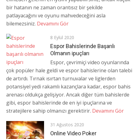
bir hatanın ne zaman orantısız bir şekilde
patlayacağını ve oyunu mahvedeceğini asla
bilemezsiniz.
Devamını Gör
Posted
8 Eylül 2020
on
Espor Bahislerinde Başarılı
Olmanın ipuçları
Espor, çevrimiçi video oyunlarında
çok popüler hale geldi ve espor bahislerine olan talebi
de artırdı. Tırnak ısırtan turnuvalar ve liglerden
potansiyel yedi rakamlı kazançlara kadar, espor bahis
arenası oldukça gelişiyor. Ancak diğer tüm bahislerde
gibi, espor bahislerinde de en iyi ipuçlarına ve
stratejilere sahip olmanızı gerektirir.
Devamını Gör
Posted
31 Ağustos 2020
on
Online Video Poker