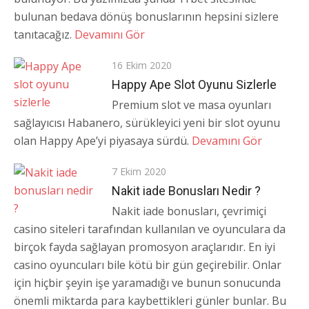
bulunan bedava dönüş bonuslarının hepsini sizlere
tanıtacağız.
Devamını Gör
Posted
16 Ekim 2020
on
Happy Ape Slot Oyunu Sizlerle
Premium slot ve masa oyunları
sağlayıcısı Habanero, sürükleyici yeni bir slot oyunu
olan Happy Ape’yi piyasaya sürdü.
Devamını Gör
Posted
7 Ekim 2020
on
Nakit iade Bonusları Nedir ?
Nakit iade bonusları, çevrimiçi
casino siteleri tarafından kullanılan ve oyunculara da
birçok fayda sağlayan promosyon araçlarıdır. En iyi
casino oyuncuları bile kötü bir gün geçirebilir. Onlar
için hiçbir şeyin işe yaramadığı ve bunun sonucunda
önemli miktarda para kaybettikleri günler bunlar. Bu