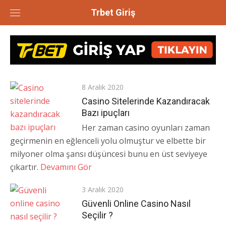
Skip
Trbet Giriş
to
content
Posted
8 Aralık 2020
on
Casino Sitelerinde Kazandıracak
Bazı ipuçları
Her zaman casino oyunları zaman
geçirmenin en eğlenceli yolu olmuştur ve elbette bir
milyoner olma şansı düşüncesi bunu en üst seviyeye
çıkartır.
Devamını Gör
Posted
3 Aralık 2020
on
Güvenli Online Casino Nasıl
Seçilir ?