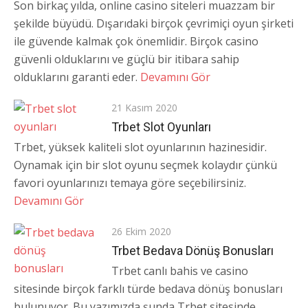
Son birkaç yılda, online casino siteleri muazzam bir
şekilde büyüdü. Dışarıdaki birçok çevrimiçi oyun şirketi
ile güvende kalmak çok önemlidir. Birçok casino
güvenli olduklarını ve güçlü bir itibara sahip
olduklarını garanti eder.
Devamını Gör
Posted
21 Kasım 2020
on
Trbet Slot Oyunları
Trbet, yüksek kaliteli slot oyunlarının hazinesidir.
Oynamak için bir slot oyunu seçmek kolaydır çünkü
favori oyunlarınızı temaya göre seçebilirsiniz.
Devamını Gör
Posted
26 Ekim 2020
on
Trbet Bedava Dönüş Bonusları
Trbet canlı bahis ve casino
sitesinde birçok farklı türde bedava dönüş bonusları
bulunuyor. Bu yazımızda şunda Trbet sitesinde