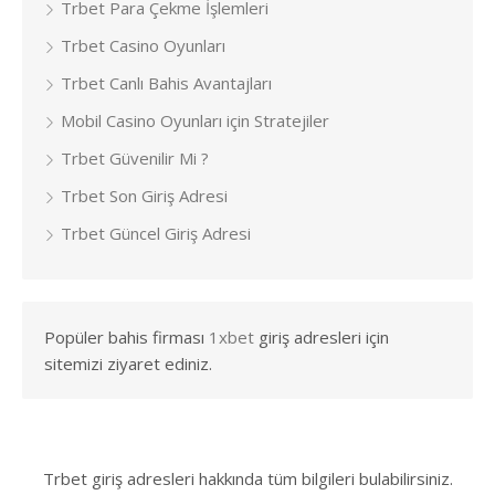
Trbet Para Çekme İşlemleri
Trbet Casino Oyunları
Trbet Canlı Bahis Avantajları
Mobil Casino Oyunları için Stratejiler
Trbet Güvenilir Mi ?
Trbet Son Giriş Adresi
Trbet Güncel Giriş Adresi
Popüler bahis firması
1xbet
giriş adresleri için
sitemizi ziyaret ediniz.
Trbet giriş adresleri hakkında tüm bilgileri bulabilirsiniz.