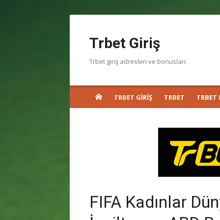
Skip
to
Trbet Giriş
content
Trbet giriş adresleri ve bonusları.
TRBET GIRIŞ
TRBET
TRBET 
FIFA Kadınlar Düny