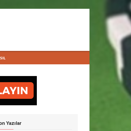
SIL
on Yazılar