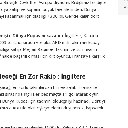
Birleşik Devletleri Avrupa dışından. Bildiğimiz bir diğer
ad
ya sahip ve kupanın büyük favorilerinden. Dünya
yı kazanmak için olasılığı +300 idi. Geride kalan dört
mişte Dünya Kupasını kazandı
. İngiltere, Kanada
03’te ikinci sırada yer aldı. ABD milli takımının kupayı
sılığa sahip. Megan Rapinoe, takımın ve turnuvanın
nalde başarılı olması için kilit oyuncu. Fransa’ya karşı iki
eceği En Zor Rakip : İngiltere
şacağı en zorlu takımlardan biri ev sahibi Fransa ile
pası sırasında İngilizler beş maçta 11 gol atarak oyun
u Dünya Kupası için takımını oldukça iyi hazırladı. Dört yıl
nızca ABD ile olan eşleşmelerini düşünerek, kapsamlı
 kupayı kazanma olasılığı +600’dü. Yalnızca ABD, Fransa