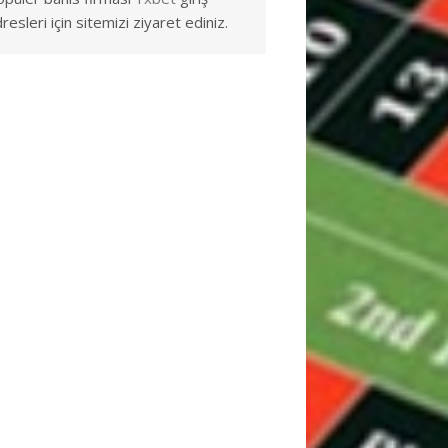
resleri için sitemizi ziyaret ediniz.