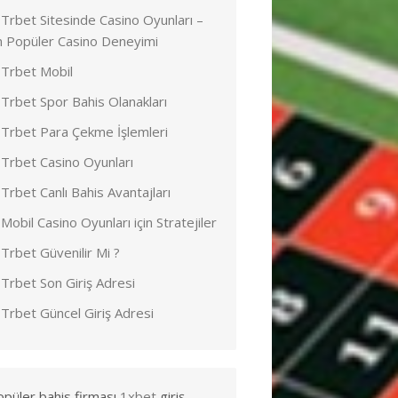
Trbet Sitesinde Casino Oyunları –
n Popüler Casino Deneyimi
Trbet Mobil
Trbet Spor Bahis Olanakları
Trbet Para Çekme İşlemleri
Trbet Casino Oyunları
Trbet Canlı Bahis Avantajları
Mobil Casino Oyunları için Stratejiler
Trbet Güvenilir Mi ?
Trbet Son Giriş Adresi
Trbet Güncel Giriş Adresi
opüler bahis firması
1xbet
giriş