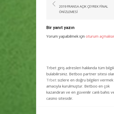
gezinmesi
2019 FRANSA AÇIK ÇEYREK FINAL
ÖNIZLEMESI
Bir yanıt yazın
Yorum yapabilmek için
oturum açmalısı
Trbet giriş adresleri hakkında tüm bilgil
bulabilirsiniz. Betboo partner sitesi ola
Trbet
sizlere en doğru bilgileri vermek
amacıyla kurulmuştur. Betboo en çok
kazandıran ve en güvenilir canlı bahis v
casino sitesidir.