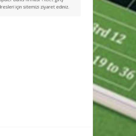
resleri için sitemizi ziyaret ediniz.