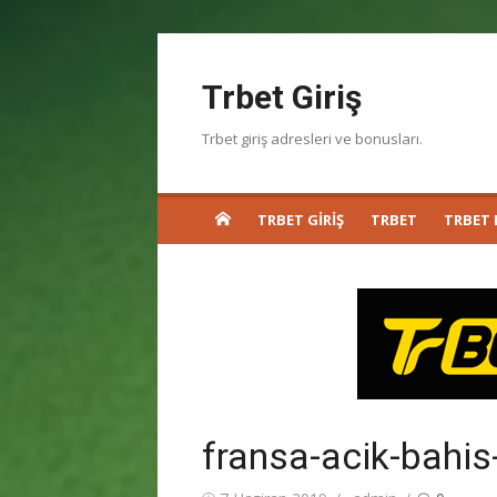
Skip
to
Trbet Giriş
content
Trbet giriş adresleri ve bonusları.
TRBET GIRIŞ
TRBET
TRBET 
fransa-acik-bahis