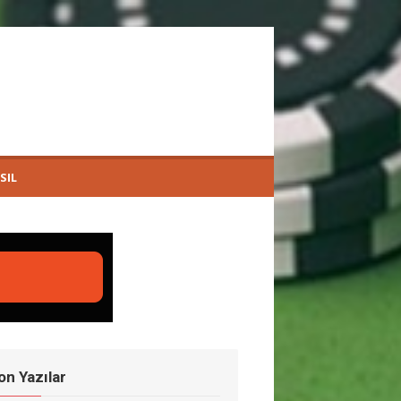
SIL
on Yazılar