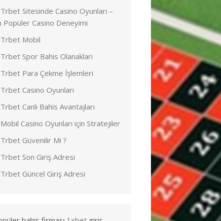
Trbet Sitesinde Casino Oyunları –
n Popüler Casino Deneyimi
Trbet Mobil
Trbet Spor Bahis Olanakları
Trbet Para Çekme İşlemleri
Trbet Casino Oyunları
Trbet Canlı Bahis Avantajları
Mobil Casino Oyunları için Stratejiler
Trbet Güvenilir Mi ?
Trbet Son Giriş Adresi
Trbet Güncel Giriş Adresi
opüler bahis firması
1xbet
giriş