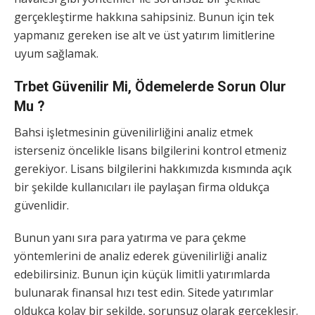
gerçekleştirme hakkına sahipsiniz. Bunun için tek
yapmanız gereken ise alt ve üst yatırım limitlerine
uyum sağlamak.
Trbet Güvenilir Mi, Ödemelerde Sorun Olur
Mu ?
Bahsi işletmesinin güvenilirliğini analiz etmek
isterseniz öncelikle lisans bilgilerini kontrol etmeniz
gerekiyor. Lisans bilgilerini hakkımızda kısmında açık
bir şekilde kullanıcıları ile paylaşan firma oldukça
güvenlidir.
Bunun yanı sıra para yatırma ve para çekme
yöntemlerini de analiz ederek güvenilirliği analiz
edebilirsiniz. Bunun için küçük limitli yatırımlarda
bulunarak finansal hızı test edin. Sitede yatırımlar
oldukça kolay bir şekilde, sorunsuz olarak gerçekleşir.