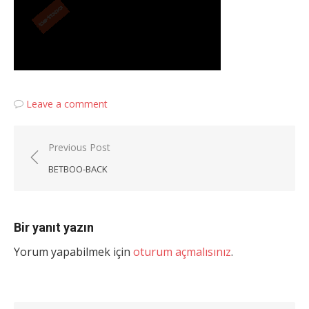
Leave a comment
Yazı
Previous Post
gezinmesi
BETBOO-BACK
Bir yanıt yazın
Yorum yapabilmek için
oturum açmalısınız
.