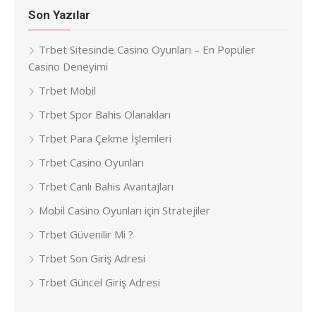
Son Yazılar
Trbet Sitesinde Casino Oyunları – En Popüler
Casino Deneyimi
Trbet Mobil
Trbet Spor Bahis Olanakları
Trbet Para Çekme İşlemleri
Trbet Casino Oyunları
Trbet Canlı Bahis Avantajları
Mobil Casino Oyunları için Stratejiler
Trbet Güvenilir Mi ?
Trbet Son Giriş Adresi
Trbet Güncel Giriş Adresi