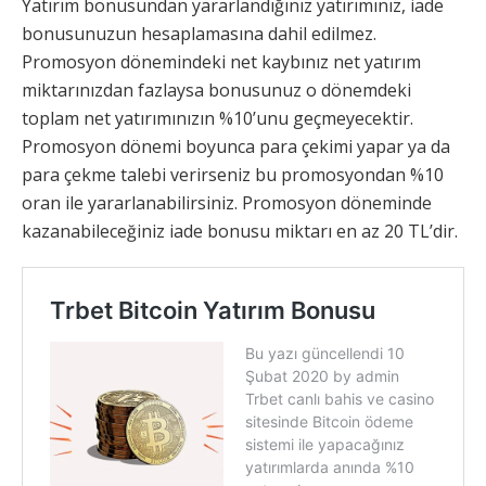
Yatırım bonusundan yararlandığınız yatırımınız, iade
bonusunuzun hesaplamasına dahil edilmez.
Promosyon dönemindeki net kaybınız net yatırım
miktarınızdan fazlaysa bonusunuz o dönemdeki
toplam net yatırımınızın %10’unu geçmeyecektir.
Promosyon dönemi boyunca para çekimi yapar ya da
para çekme talebi verirseniz bu promosyondan %10
oran ile yararlanabilirsiniz. Promosyon döneminde
kazanabileceğiniz iade bonusu miktarı en az 20 TL’dir.