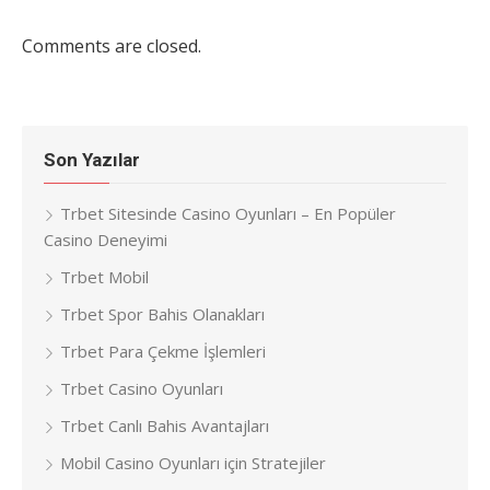
Comments are closed.
Son Yazılar
Trbet Sitesinde Casino Oyunları – En Popüler
Casino Deneyimi
Trbet Mobil
Trbet Spor Bahis Olanakları
Trbet Para Çekme İşlemleri
Trbet Casino Oyunları
Trbet Canlı Bahis Avantajları
Mobil Casino Oyunları için Stratejiler