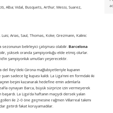
ad
ti, Alba; Vidal, Busquets, Arthur; Messi, Suarez,
, Luis; Arias, Saul, Thomas, Koke; Grezmann, Kalinic
ezonunun belirleyici çatışması olabilir.
Barcelona
ebilir, yüksek oranda şampiyonluğu elde etmiş olurlar.
id’in şampiyonluk umutları yeşerecektir.
a del Rey’deki Girona mağlubiyetleriyle kupanın
e şuan sadece lig kupası kaldı. La Liga’nıni en formdaki iki
 maçının beşini kazanarak hedefine emin adımlarla
real’la oynayan Barca, büyük sürprize izin vermeyerek
 başardı. La Liga’da haftanın maçıydı dersek yalan
olleri ile 2-0 öne geçmesine rağmen Villarreal takımı
dar getirdi fakat koruyamadılar.