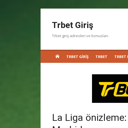
Skip
to
Trbet Giriş
content
Trbet giriş adresleri ve bonusları.
TRBET GIRIŞ
TRBET
TRBET 
La Liga önizleme: