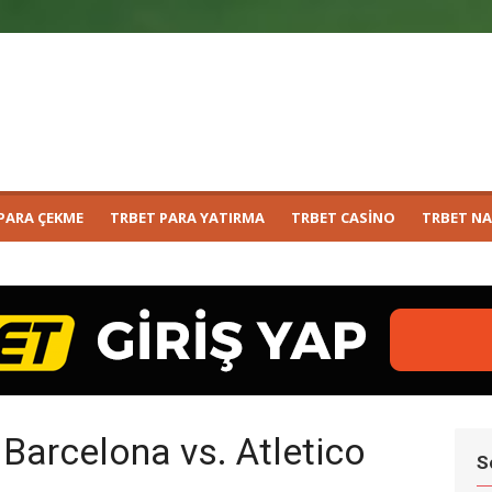
PARA ÇEKME
TRBET PARA YATIRMA
TRBET CASINO
TRBET NA
 Barcelona vs. Atletico
S