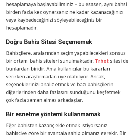
hesaplamaya başlayabilirsiniz – bu esasen, aynı bahsi
birden fazla kez oynarsanız ne kadar kazanacağınızı
veya kaybedeceğinizi söyleyebileceğiniz bir
hesaplamadır.
Doğru Bahis Sitesi Seçememek
Bahisçilere, aralarından seçim yapabilecekleri sonsuz
bir ortam, bahis siteleri sunulmaktadır.
Trbet
sitesi de
bunlardan biridir. Ama kullanıcılar bu kararları
verirken araştırmadan üye olabiliyor. Ancak,
seçeneklerinizi analiz etmek ve bazı bahisçilerin
diğerlerinden daha fazlasını sunduğunu keşfetmek
çok fazla zaman almaz arkadaşlar.
Bir esnetme yöntemi kullanmamak
Eğer bahisten kazanç elde etmek istiyorsanız
bahisçiye göre bir avantaja sahip olmanız gerekir. Bir