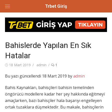
Skip
Trbet Giriş
to
content
Bahislerde Yapılan En Sık
Hatalar
Posted
Author
18 Mart 2019
admin
1
on
Bu yazı güncellendi 18 Mart 2019 by
admin
Bahis Kaynakları, bahisçileri bahisin temelinden
öngörücü modellere kadar her şey hakkında eğitmeyi
amaçlarken, bazı bahisçiler hala başarıyı engelleyen
ortak tuzaklara düşmektedir. Bu makale, bahisçilerin