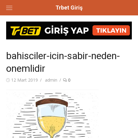
Skip
Trbet Giriş
to
content
bahisciler-icin-sabir-neden-
onemlidir
Posted
Author
12 Mart 2019
admin
0
on